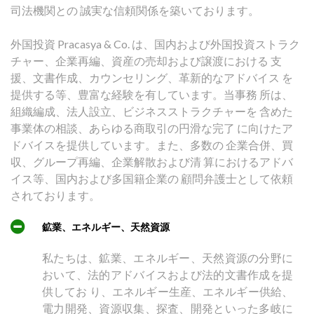
司法機関との 誠実な信頼関係を築いております。
外国投資 Pracasya & Co. は、国内および外国投資ストラク
チャー、企業再編、資産の売却および譲渡における 支
援、文書作成、カウンセリング、革新的なアドバイス を
提供する等、豊富な経験を有しています。当事務 所は、
組織編成、法人設立、ビジネスストラクチャーを 含めた
事業体の相談、あらゆる商取引の円滑な完了 に向けたア
ドバイスを提供しています。また、多数の 企業合併、買
収、グループ再編、企業解散および清 算におけるアドバ
イス等、国内および多国籍企業の 顧問弁護士として依頼
されております。
鉱業、エネルギー、天然資源
私たちは、鉱業、エネルギー、天然資源の分野に
おいて、法的アドバイスおよび法的文書作成を提
供してお り、エネルギー生産、エネルギー供給、
電力開発、資源収集、探査、開発といった多岐に