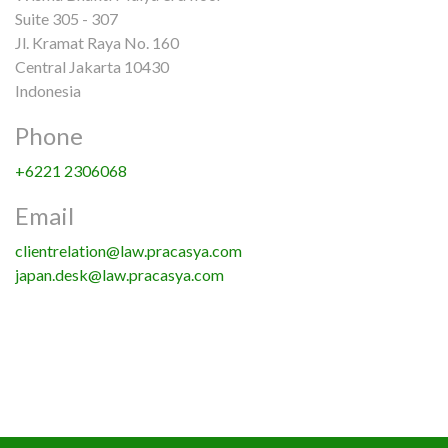
Suite 305 - 307
Jl. Kramat Raya No. 160
Central Jakarta 10430
Indonesia
Phone
+6221 2306068
Email
clientrelation@law.pracasya.com
japan.desk@law.pracasya.com