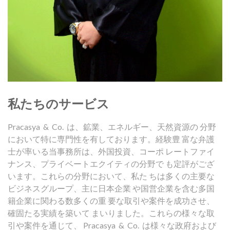
私たちのサービス
Pracasya & Co. は、鉱業、エネルギー、天然資源の 分野
において特に専門性を有しております。経験豊 富な弁護
士が率いる当事務所は、外国投資、コーポ レートファイ
ナンス、プライベートエクイティの分野で も定評がござ
います。これらの分野において、私た ちは多くの主要な
ビジネスグループ、主に日本企業 や国営企業を含む多国
籍企業に関わる数多くの重 要な取引や案件を成功させ、
確固たる実績を築いて まいりました。これらの様々な取
引や案件を通じて、 Pracasya & Co. は様々な政府および