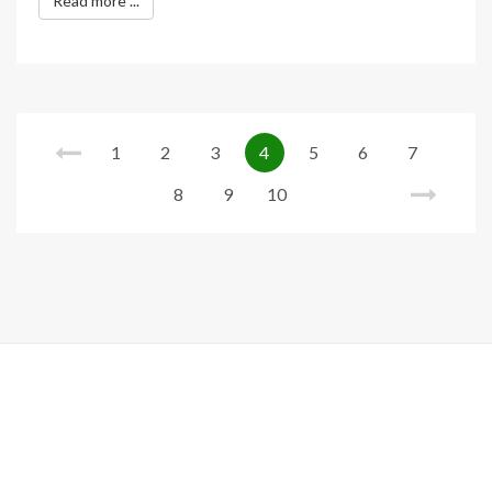
Read more ...
1
2
3
4
5
6
7
8
9
10